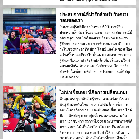
ประสบการณ์ที่น่ารักสำหรับวันครบ
รอบของเรา
ในฐานะคู่รักที่มีอายุในช่วง 60 ปี เรารู้สึก
ประหม่าเล็กน้อยในตอนแรก แต่ประสบการณ์นี้
กลับสนุกมาก! ไกด์ของเราเยี่ยมมาก และเรา
รู้สึกสบายตลอดเวลา การขับรถผ่านอากิฮาบา
ระในช่วงพระอาทิตย์ตก โดยมีแสงไฟของเมือง
สว่างขึ้นขณะที่เราไปนั้นสงบและสวยงามมาก
รู้สึกเหมือนเรากำลังสัมผัสโตเกียวในแบบใหม่
อย่างแท้จริง ฉันขอแนะนำกิจกรรมนี้อย่างยิ่ง
สำหรับใครก็ตามที่ต้องการประสบการณ์ที่สนุก
และแตกต่าง
ไม่น่าเชื่อเลย! นี่คือการเปลี่ยนเกม!
ฉันพูดตรงๆ ว่าฉันไม่รู้ว่าจะคาดหวังอะไร แต่
ฉันรู้สึกประทับใจมาก เราได้ขับโกคาร์ตผ่าน
ถนนในอากิฮาบาระ และมันยอดเยี่ยมมาก ไกด์
มืออาชีพสุดๆ และกลุ่มทั้งหมดสนุกสนานกัน
มาก เราขับผ่านสถานที่เจ๋งๆ และบรรยากาศก็ดี
มาก คุณจะได้เห็นโตเกียวในแบบที่คุณไม่เคย
จินตนาการมาก่อน และมันทำให้การเดินทาง
ของฉันน่าจดจำ ฉันรอไม่ไหวที่จะทำอีกครั้ง