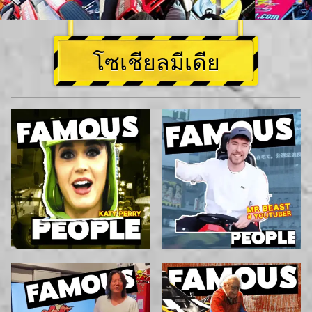
โซเชียลมีเดีย