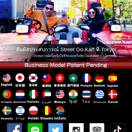
บริษัท
การจอง
เปลี่ยนสาขา
Tokyo Shinagawa
Tokyo Akihabara#1
Tokyo Akihabara#2
Tokyo Shibuya
Tokyo Shibuya Annex
Tokyo Bay
สัมผัสประสบการณ์ Street Go-Kart ที่ Tokyo!
Tokyo Asakusa
Osaka
ประสบการณ์ครั้งหนึ่งในชีวิตและครั้งเดียวไม่เคยพอ!
Okinawa