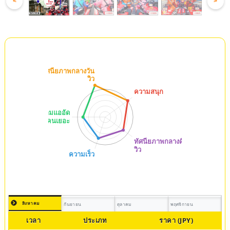
<
>
สิงหาคม
กันยายน
ตุลาคม
พฤศจิกายน
เวลา
ประเภท
ราคา (JPY)