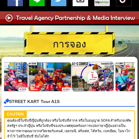
การจอง
STREET KART Tour A1S
CAUTION
คุณต้องมีใบขับขี่ญี่ปุ่นที่ถูกต้อง หรือใบขับขี่สากล หรือใบอนุญาต SOFA สำหรับกองทัพ
สหรัฐฯ ประจำญี่ปุ่น หรือใบขับขี่ของประเทศคุณพร้อมการแปลภาษาญี่ปุ่นอย่างเป็น
ทางการหากคุณมาจากสวิตเซอร์แลนด์, เยอรมนี, ฝรั่งเศส, ไต้หวัน, เบลเยียม, โมนาโก
จำไว้! ไม่มีใบขับขี่ ขับไม่ได้!!