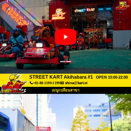
STREET KART Akihabara #1
OPEN 10:00-22:00
📞+81-80-1199-1199
📧
shina@kart.st
เมนู/เปลี่ยนสาขา
หน้าแรก
เกี่ยวกับ
สเปค
ราคา
การเข้าถึง
เสียงจากผู้ใช้
คำถามที่พบบ่อย