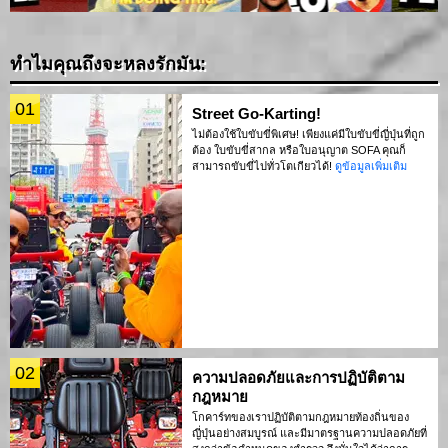
ทำไมคุณถึงจะหลงรักมัน:
01
Street Go-Karting!
ไม่ต้องใช้ใบขับขี่พิเศษ! เพียงแค่มีใบขับขี่ญี่ปุ่นที่ถูก
ต้อง ใบขับขี่สากล หรือใบอนุญาต SOFA คุณก็
สามารถขับขี่ไปทั่วโตเกียวได้!
ดูข้อมูลเพิ่มเติม
02
ความปลอดภัยและการปฏิบัติตาม
กฎหมาย
โกคาร์ทของเราปฏิบัติตามกฎหมายท้องถิ่นของ
ญี่ปุ่นอย่างสมบูรณ์ และมีมาตรฐานความปลอดภัยที่