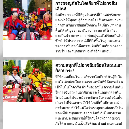
การผจญภัยในโตเกียวที่ไม่อาจลืม
เลือน!
ฉันมีช่วงเวลาที่ดีที่สุดในทัวร์นี้! ไกด์น่ารักมาก
และทำให้ทุกคนรู้สึกสบายใจ เส้นทางเหมาะสม
มากสำหรับการสัมผัสใจกลางโตเกียว เราผ่าน
พื้นที่สำคัญอย่างอากิฮาบาระ สถานีโตเกียว
และกินซ่า สภาพอากาศอบอุ่นแต่ไม่ร้อนเกินไป
ซึ่งทำให้ประสบการณ์นี้ดียิ่งขึ้น ในฐานะแฟน
ของการขับรถ นี่คือความฝันที่เป็นจริง ทุกอย่าง
ราบรื่นและสนุกสนาน จะทำอีกแน่นอน!
ความสนุกที่ไม่อาจลืมเลือนในถนนอา
กิฮาบาระ!
วิธีที่ยอดเยี่ยมในการสำรวจโตเกียว! ฉันรู้สึกไม่
แน่ใจเล็กน้อยในตอนแรก แต่ทันทีที่ฉันกระโดด
เข้าไปในโกคาร์ท ฉันก็หลงรักมัน ความตื่นเต้น
ในการขับรถผ่านอากิฮาบาระในตอนกลางคืน
โดยมีแสงไฟของเมืองระยิบระยับรอบตัวฉันนั้น
เกินกว่าที่ฉันคาดหวังไว้ ไกด์ก็เป็นมิตรและมือ
อาชีพมาก ทำให้แน่ใจว่าเราทุกคนปลอดภัยใน
ขณะที่ยังสนุกสนานอย่างเต็มที่ ฉันไม่สามารถ
แนะนำประสบการณ์นี้ให้กับใครที่รักการผจญ
ภัยได้มากพอ มันเป็นสิ่งที่ต้องทำอย่างแน่นอน!