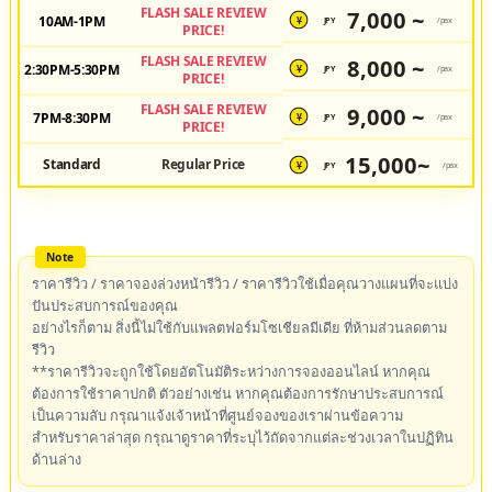
FLASH SALE REVIEW
7,000 ~
10AM-1PM
JPY
/pax
¥
PRICE!
FLASH SALE REVIEW
8,000 ~
2:30PM-5:30PM
JPY
/pax
¥
PRICE!
FLASH SALE REVIEW
9,000 ~
7PM-8:30PM
JPY
/pax
¥
PRICE!
15,000~
Standard
Regular Price
JPY
/pax
¥
ราคารีวิว / ราคาจองล่วงหน้ารีวิว / ราคารีวิวใช้เมื่อคุณวางแผนที่จะแบ่ง
ปันประสบการณ์ของคุณ
อย่างไรก็ตาม สิ่งนี้ไม่ใช้กับแพลตฟอร์มโซเชียลมีเดีย ที่ห้ามส่วนลดตาม
รีวิว
**ราคารีวิวจะถูกใช้โดยอัตโนมัติระหว่างการจองออนไลน์ หากคุณ
ต้องการใช้ราคาปกติ ตัวอย่างเช่น หากคุณต้องการรักษาประสบการณ์
เป็นความลับ กรุณาแจ้งเจ้าหน้าที่ศูนย์จองของเราผ่านข้อความ
สำหรับราคาล่าสุด กรุณาดูราคาที่ระบุไว้ถัดจากแต่ละช่วงเวลาในปฏิทิน
ด้านล่าง