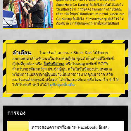
คุณจะบอกได้อย่างไรว่าคุณมี 'ประสบการณ์
SuperHero Go-Karting' ที่แท้จริงโดยไม่ได้แต่งตัว
ให้เหมือนฮีโร่! เรามีชุดคอสตูมหลากหลายให้คุณ
เลือก เพื่อให้คุณได้สัมผัสประสบการณ์ SuperHero
Go-Karting ที่แท้จริง! สำหรับแฟนๆ ซูเปอร์ฮีโร่ ไม่
ต้องกังวล เรามีชุดของพวกเขาทั้งหมดให้เลือก!
คำเตือน
โกคาร์ทสำเพาะของ Street Kart ได้รับการ
ออกแบบมาสำหรับถนนในประเทศญี่ปุ่น คุณจำเป็นต้องมีใบขับขี่
ญี่ปุ่นที่ถูกต้อง หรือ
ใบขับขี่สากล
หรือใบอนุญาตขับขี่ SOFA
สำหรับกองทัพสหรัฐฯ ประจำญี่ปุ่น หรือใบขับขี่ของประเทศคุณ
พร้อมการแปลภาษาญี่ปุ่นอย่างเป็นทางการหากคุณมาจาก สวิต
เซอร์แลนด์ เยอรมนี ฝรั่งเศส ไต้หวัน เบลเยียม หรือโมนาโก จำไว้!
ไม่มีใบขับขี่ ขับไม่ได้!!
ดูข้อมูลเพิ่มเติม
.
การจอง
ตรวจสอบความพร้อมผ่าน Facebook, อีเมล,