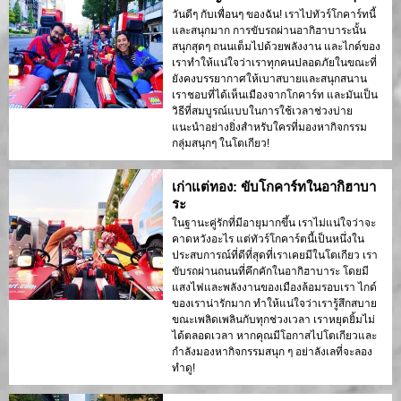
วันดีๆ กับเพื่อนๆ ของฉัน! เราไปทัวร์โกคาร์ทนี้
และสนุกมาก การขับรถผ่านอากิฮาบาระนั้น
สนุกสุดๆ ถนนเต็มไปด้วยพลังงาน และไกด์ของ
เราทำให้แน่ใจว่าเราทุกคนปลอดภัยในขณะที่
ยังคงบรรยากาศให้เบาสบายและสนุกสนาน
เราชอบที่ได้เห็นเมืองจากโกคาร์ท และมันเป็น
วิธีที่สมบูรณ์แบบในการใช้เวลาช่วงบ่าย
แนะนำอย่างยิ่งสำหรับใครที่มองหากิจกรรม
กลุ่มสนุกๆ ในโตเกียว!
เก่าแต่ทอง: ขับโกคาร์ทในอากิฮาบา
ระ
ในฐานะคู่รักที่มีอายุมากขึ้น เราไม่แน่ใจว่าจะ
คาดหวังอะไร แต่ทัวร์โกคาร์ตนี้เป็นหนึ่งใน
ประสบการณ์ที่ดีที่สุดที่เราเคยมีในโตเกียว เรา
ขับรถผ่านถนนที่คึกคักในอากิฮาบาระ โดยมี
แสงไฟและพลังงานของเมืองล้อมรอบเรา ไกด์
ของเราน่ารักมาก ทำให้แน่ใจว่าเรารู้สึกสบาย
ขณะเพลิดเพลินกับทุกช่วงเวลา เราหยุดยิ้มไม่
ได้ตลอดเวลา หากคุณมีโอกาสไปโตเกียวและ
กำลังมองหากิจกรรมสนุก ๆ อย่าลังเลที่จะลอง
ทำดู!