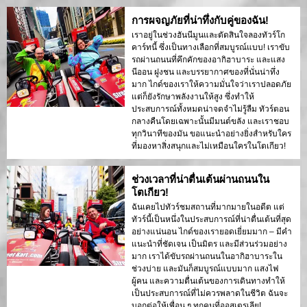
การผจญภัยที่น่าทึ่งกับคู่ของฉัน!
เราอยู่ในช่วงฮันนีมูนและตัดสินใจลองทัวร์โก
คาร์ทนี้ ซึ่งเป็นทางเลือกที่สมบูรณ์แบบ! เราขับ
รถผ่านถนนที่คึกคักของอากิฮาบาระ และแสง
นีออน ฝูงชน และบรรยากาศของที่นั่นน่าทึ่ง
มาก ไกด์ของเราให้ความมั่นใจว่าเราปลอดภัย
แต่ก็ยังรักษาพลังงานให้สูง ซึ่งทำให้
ประสบการณ์ทั้งหมดน่าจดจำไม่รู้ลืม ทัวร์ตอน
กลางคืนโดยเฉพาะนั้นมีมนต์ขลัง และเราชอบ
ทุกวินาทีของมัน ขอแนะนำอย่างยิ่งสำหรับใคร
ที่มองหาสิ่งสนุกและไม่เหมือนใครในโตเกียว!
ช่วงเวลาที่น่าตื่นเต้นผ่านถนนใน
โตเกียว!
ฉันเคยไปทัวร์ชมสถานที่มากมายในอดีต แต่
ทัวร์นี้เป็นหนึ่งในประสบการณ์ที่น่าตื่นเต้นที่สุด
อย่างแน่นอน ไกด์ของเรายอดเยี่ยมมาก – มีคำ
แนะนำที่ชัดเจน เป็นมิตร และมีส่วนร่วมอย่าง
มาก เราได้ขับรถผ่านถนนในอากิฮาบาระใน
ช่วงบ่าย และมันก็สมบูรณ์แบบมาก แสงไฟ
ผู้คน และความตื่นเต้นของการเดินทางทำให้
เป็นประสบการณ์ที่ไม่ควรพลาดในชีวิต ฉันจะ
บอกต่อให้เพื่อน ๆ ทุกคนที่ออสเตรเลีย!