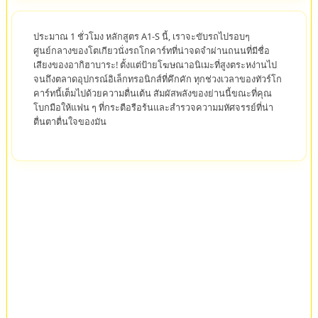
ประมาณ 1 ชั่วโมง หลักสูตร A1-S นี้, เราจะขับรถไปรอบๆ
ศูนย์กลางของโตเกียวนั่งรถโกคาร์ทที่น่าจดจำผ่านถนนที่มีชื่อ
เสียงของอากิฮาบาระ! ตั้งแต่ป้ายโฆษณาอนิเมะที่สูงตระหง่านไป
จนถึงตลาดอุปกรณ์อิเล็กทรอนิกส์ที่คึกคัก ทุกช่วงเวลาของทัวร์โก
คาร์ทนี้เต็มไปด้วยความตื่นเต้น สัมผัสพลังของย่านนี้ขณะที่คุณ
โบกมือให้แฟน ๆ ที่กระตือรือร้นและสำรวจความมหัศจรรย์ที่น่า
ตื่นตาตื่นใจของมัน