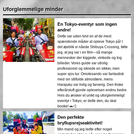
Uforglemmelige minder
En Tokyo-eventyr som ingen
andre!
Dette var uden tvivl en af de mest
spændende måder at opleve Tokyo på! I
det øjeblik vi nåede Shibuya Crossing, følte
jeg, at jeg var i en film—så mange
mennesker der kiggede, vinkede og tog
billeder. Vores guide var utrolig
professionel og sikrede en sikker, men
super sjov tur. Omotesando var fantastisk
med sin stilfulde atmosfære, mens
Harajuku var livlig og farverig. Den friske
efterårsluft gjorde oplevelsen endnu bedre.
Hvis du ønsker et unikt og uforglemmeligt
eventyr i Tokyo, er dette den, du skal
booke! 🚗💨
Den perfekte
bryllupsrejseaktivitet!
Min mand og jeg ledte efter noget