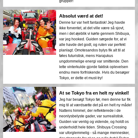
grupper!
Absolut værd at det!
Denne tur var helt fantastisk! Jeg havde
ikke forventet, at det ville være så sjovt,
men i det øjeblik vi kørte gennem Shibuya,
var jeg hooked. Guiden sørgede for, at vi
alle havde det godt, og ruten var perfekt
planlagt. Omotesandos bylys fik alt til at
føles futuristisk, mens Harajukus
ungdommelige energi var smittende. Den
lette vinterkulde gjorde faktisk oplevelsen
endnu mere forfriskende. Hvis du besøger
Tokyo, er dette et must-try!
At se Tokyo fra en helt ny vinkel!
Jeg har besøgt Tokyo før, men denne tur fik
mig til at værdsætte det på en helt ny måde!
Nattens himmel, der reflekterede i de
neonlysbelyste gader, var surrealistisk.
Guiden var venlig og vidende, og holdt os
underholdt hele tiden. Shibuya Crossing
var uforglemmelig - så mange mennesker,