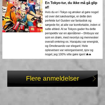
En Tokyo-tur, du ikke må gå glip
af!
Hvis du er i Tokyo og ønsker at gøre noget
ud over det sædvanlige, er dette den
perfekte tur! Guiden var fantastisk og
sørgede for, at alle var komfortable, inden vi
satte afsted. At se Tokyos gader fra dette
perspektiv var en øjenåbner—Shibuya var
som en drøm, med neonlys og mennesker
overalt omkring os. Harajuku var energisk,
og Omotesando var elegant. Hele
oplevelsen var velorganiseret, sjov og
noget, jeg 100% ville gøre igen! 🚘🔥
Flere anmeldelser