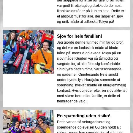
der stoppede for at se os rulle forbi! Ruten
var godt tilrettelagt og dækkede de mest
ikoniske områder på kun en time. Dette er
et absolut must for alle, der søger en sjov
og unik måde at udforske Tokyo på!
Sjov for hele familien!
Jeg gjorde denne tur med min far og bror,
og det var en fantastisk måde at binde
bånd på, mens vi oplevede Tokyo på en
sjov måde! Guiden var så tålmodig og
sørgede for, at alle følte sig komfortable.
Shibuya's nattehimmel var fascinerende,
og gaderne i Omotesando lyste smukt
under byens lys. Harajuku summede af
spænding, hvilket skabte en uforglemmelig
kontrast. Hvis du leder efter en sjov aktivitet
med større børn eller familie, er dette et
fremragende valg!
En spænding uden risiko!
Dette var en så velorganiseret og
spændende oplevelse! Guiden holdt alt
sikkert, mens han sørgede for, at vi havde