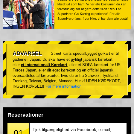
klædt ud som ham! Vi har alle kostumer, du kan
forestille dig, for at gøre dette til en 'Real Life
SuperHero Go-Karting experience'! For alle
SuperHero-fans, frygt ikke, vi har dem alle også!
ADVARSEL
Street Karts specialbygget go-kart er til
gaderne i Japan. Du skal have et gyldigt japansk kørekort,
eller
et Internationalt Kørekort
, eller et SOFA-kørekort for US
Forces Japan, eller dit eget kørekort og en officiel japansk
oversættelse af kørekortet, hvis du er fra Schweiz, Tyskland,
Frankrig, Taiwan, Belgien, Monaco. Husk! UDEN KØREKORT,
INGEN KØRSEL!!
For mere information
.
Reservationer
Tjek tilgængelighed via Facebook, e-mail,
01