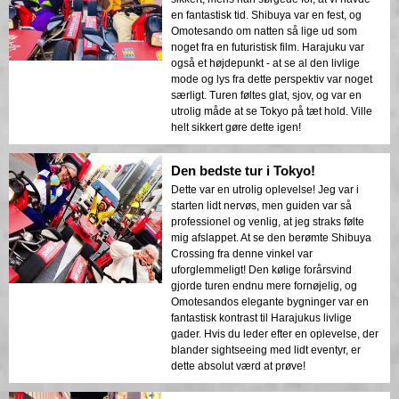
en fantastisk tid. Shibuya var en fest, og
Omotesando om natten så lige ud som
noget fra en futuristisk film. Harajuku var
også et højdepunkt - at se al den livlige
mode og lys fra dette perspektiv var noget
særligt. Turen føltes glat, sjov, og var en
utrolig måde at se Tokyo på tæt hold. Ville
helt sikkert gøre dette igen!
Den bedste tur i Tokyo!
Dette var en utrolig oplevelse! Jeg var i
starten lidt nervøs, men guiden var så
professionel og venlig, at jeg straks følte
mig afslappet. At se den berømte Shibuya
Crossing fra denne vinkel var
uforglemmeligt! Den kølige forårsvind
gjorde turen endnu mere fornøjelig, og
Omotesandos elegante bygninger var en
fantastisk kontrast til Harajukus livlige
gader. Hvis du leder efter en oplevelse, der
blander sightseeing med lidt eventyr, er
dette absolut værd at prøve!