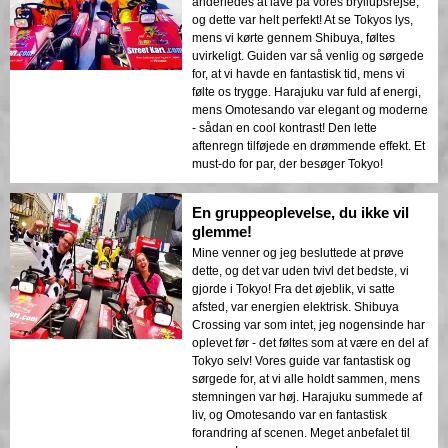
anderledes at lave på vores bryllupsrejse,
og dette var helt perfekt! At se Tokyos lys,
mens vi kørte gennem Shibuya, føltes
uvirkeligt. Guiden var så venlig og sørgede
for, at vi havde en fantastisk tid, mens vi
følte os trygge. Harajuku var fuld af energi,
mens Omotesando var elegant og moderne
- sådan en cool kontrast! Den lette
aftenregn tilføjede en drømmende effekt. Et
must-do for par, der besøger Tokyo!
En gruppeoplevelse, du ikke vil
glemme!
Mine venner og jeg besluttede at prøve
dette, og det var uden tvivl det bedste, vi
gjorde i Tokyo! Fra det øjeblik, vi satte
afsted, var energien elektrisk. Shibuya
Crossing var som intet, jeg nogensinde har
oplevet før - det føltes som at være en del af
Tokyo selv! Vores guide var fantastisk og
sørgede for, at vi alle holdt sammen, mens
stemningen var høj. Harajuku summede af
liv, og Omotesando var en fantastisk
forandring af scenen. Meget anbefalet til