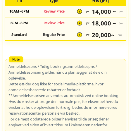
Tid
Type
Pris (JPY)
14,000 ~
10AM - 6PM
Review Price
JPY
/pax
¥
18,000 ~
6PM - 8PM
Review Price
JPY
/pax
¥
20,000~
Standard
Regular Price
JPY
/pax
¥
Anmeldelsespris / Tidlig bookingsanmeldelsespris /
Anmeldelsesprisen gælder, når du planlægger at dele din
oplevelse.
Dette gælder dog ikke for social media-platforme, hvor
anmeldelsesbaserede rabatter er forbudt.
**Anmeldelsesprisen anvendes automatisk ved online booking.
Hvis du ønsker at bruge den normale pris, for eksempel hvis du
ønsker at holde oplevelsen fortrolig, bedes du informere vores
reservationscenter personale via besked.
For de mest opdaterede priser henvises til de priser, der er
angivet ved siden af hvert tidsrum i kalenderen nedenfor.