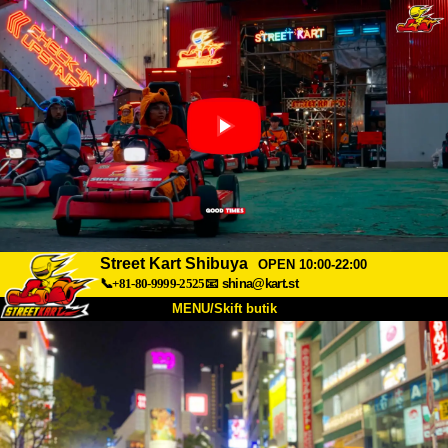
Street Kart Shibuya
OPEN 10:00-22:00
📞+81-80-9999-2525
📧
shina@kart.st
MENU/Skift butik
TOP
Om
Specifikationer
Pris
Adgang
Stemme
FAQ