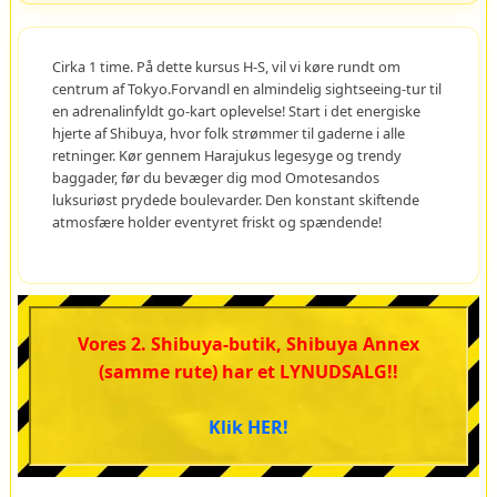
Cirka 1 time. På dette kursus H-S, vil vi køre rundt om
centrum af Tokyo.Forvandl en almindelig sightseeing-tur til
en adrenalinfyldt go-kart oplevelse! Start i det energiske
hjerte af Shibuya, hvor folk strømmer til gaderne i alle
retninger. Kør gennem Harajukus legesyge og trendy
baggader, før du bevæger dig mod Omotesandos
luksuriøst prydede boulevarder. Den konstant skiftende
atmosfære holder eventyret friskt og spændende!
Vores 2. Shibuya-butik, Shibuya Annex
(samme rute) har et LYNUDSALG!!
Klik HER!