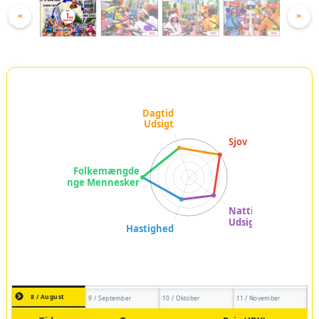
<
>
8 / August
9 / September
10 / Oktober
11 / November