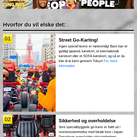
Hvorfor du vil elske det:
01
Street Go-Karting!
Ingen speciel licens er nødvendig! Bare hav et
gyldigt japansk kørekort, et internationalt
kørekort eller et SOFA-kørekort, og så er du
klar til at køre gennem Tokyo!
For mere
information
02
Sikkerhed og overholdelse
Vore specialbyggede go-karts er fuldt ud i
overensstemmelse med lokale love i Japan.
Derudover overskrider virksomhedens