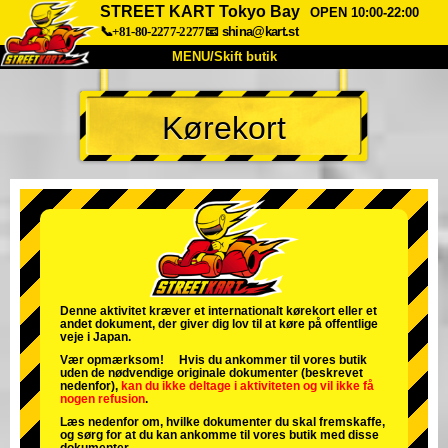
STREET KART Tokyo Bay
OPEN 10:00-22:00
📞+81-80-2277-2277
📧
shina@kart.st
MENU/Skift butik
TOP
Kørekort
Om
Specifikationer
Pris
Adgang
Stemme
FAQ
Virksomhed
Booking
Skift butik
Tokyo Shinagawa
Tokyo Akihabara#1
Tokyo Akihabara#2
Tokyo Shibuya
Denne aktivitet kræver et internationalt kørekort eller et
andet dokument, der giver dig lov til at køre på offentlige
Tokyo Shibuya Annex
Tokyo Bay
veje i Japan.
Vær opmærksom! Hvis du ankommer til vores butik
Tokyo Asakusa
Osaka
uden de nødvendige originale dokumenter (beskrevet
nedenfor),
kan du ikke deltage i aktiviteten
og
vil ikke få
nogen refusion
.
Okinawa
Læs nedenfor om, hvilke dokumenter du skal fremskaffe,
og sørg for at du kan ankomme til vores butik med disse