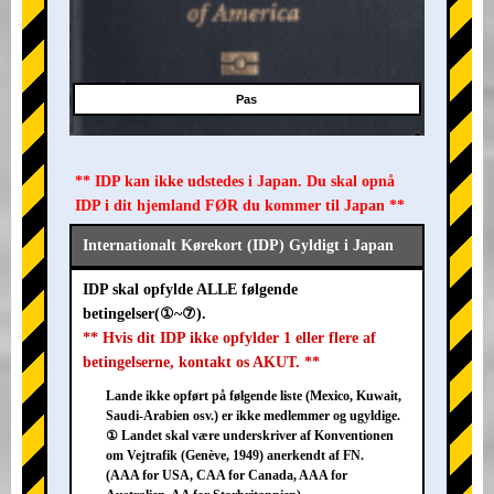
Pas
** IDP kan ikke udstedes i Japan. Du skal opnå
IDP i dit hjemland FØR du kommer til Japan **
Internationalt Kørekort (IDP) Gyldigt i Japan
IDP skal opfylde ALLE følgende
betingelser(①~⑦).
** Hvis dit IDP ikke opfylder 1 eller flere af
betingelserne, kontakt os AKUT. **
Lande ikke opført på følgende liste (Mexico, Kuwait,
Saudi-Arabien osv.) er ikke medlemmer og ugyldige.
① Landet skal være underskriver af Konventionen
om Vejtrafik (Genève, 1949) anerkendt af FN.
(AAA for USA, CAA for Canada, AAA for