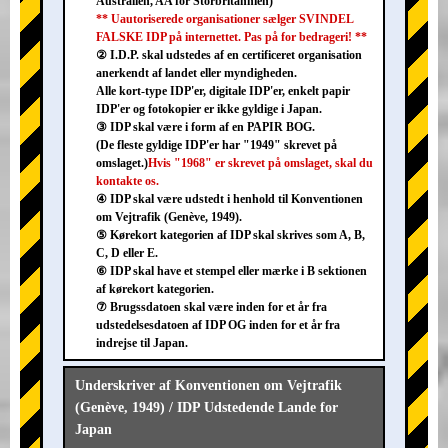
Australien, AA for Storbritannien)
** Uautoriserede organisationer sælger SVINDEL
FALSKE IDP på internettet. Pas på for bedrageri! **
② I.D.P. skal udstedes af en certificeret organisation
anerkendt af landet eller myndigheden.
Alle kort-type IDP'er, digitale IDP'er, enkelt papir
IDP'er og fotokopier er ikke gyldige i Japan.
③ IDP skal være i form af en PAPIR BOG.
(De fleste gyldige IDP'er har "1949" skrevet på
omslaget.)
Hvis "1968" er skrevet på omslaget, skal du
kontakte os.
④ IDP skal være udstedt i henhold til Konventionen
om Vejtrafik (Genève, 1949).
⑤ Kørekort kategorien af IDP skal skrives som A, B,
C, D eller E.
⑥ IDP skal have et stempel eller mærke i B sektionen
af kørekort kategorien.
⑦ Brugssdatoen skal være inden for et år fra
udstedelsesdatoen af IDP OG inden for et år fra
indrejse til Japan.
Underskriver af Konventionen om Vejtrafik
(Genève, 1949) / IDP Udstedende Lande for
Japan