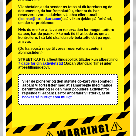
dokumenter.
Vi anbefaler, at du sender os fotos af dit kørekort og de
dokumenter, du har fremskaffet, efter at du har
reserveret vores aktivitet via chat eller e-mail
(
license@streetkart.com
), så vi kan tjekke på forhånd,
om der er problemer.
Hvis du ønsker at lave en reservation for meget tættere
datoer, har du måske ikke nok tid til at bede os om at
kontrollere. I så fald skal du selv bekræfte det på eget
ansvar.
(Du kan også ringe til vores reservationscenter i
åbningstiden.)
STREET KARTs afbestillingspolitik tillader kun afbestilling
7 dage før din aktivitetstid
(Japan Standard Time) uden
afbestillingsgebyr.
Vi er de
pionerer
og
den største go-kart virksomhed
i
Japan! Vi fortsætter med at samarbejde med
mange
berømtheder
og er den
mest populære aktivitet
for
rejsende til Japan! Derfor anbefaler vi stærkt, at du
booker så hurtigt som muligt.