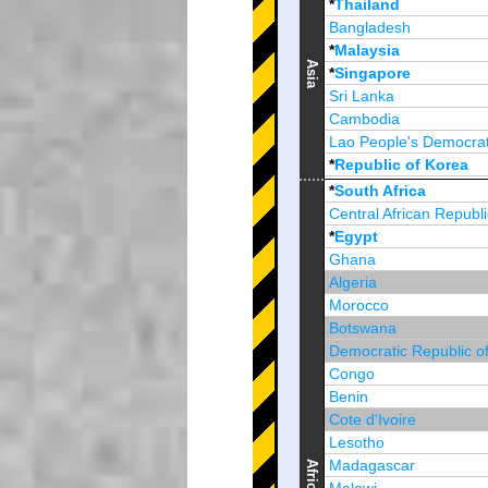
*
Thailand
Bangladesh
*
Malaysia
Asia
*
Singapore
Sri Lanka
Cambodia
Lao People's Democrat
*
Republic of Korea
Brunei Darussalam
*
South Africa
Central African Republi
*
Egypt
Ghana
Algeria
Morocco
Botswana
Democratic Republic o
Congo
Benin
Cote d'Ivoire
Lesotho
Madagascar
Africa