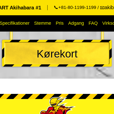
aki
RT Akihabara #1
📞+81-80-1199-1199
📧
Specifikationer
Stemme
Pris
Adgang
FAQ
Virk
Kørekort