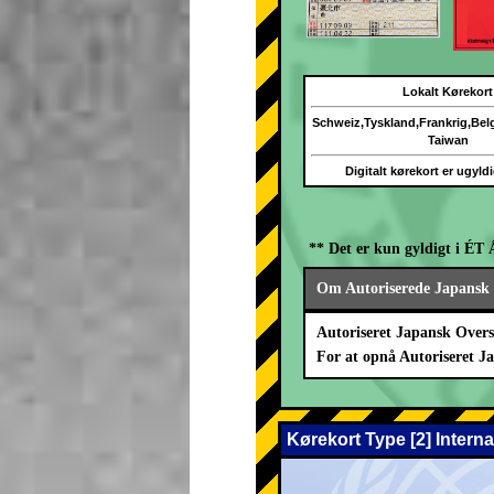
Lokalt Kørekort
Schweiz,Tyskland,Frankrig,Be
Taiwan
Digitalt kørekort er ugyld
** Det er kun gyldigt i ÉT 
Om Autoriserede Japansk 
Autoriseret Japansk Overs
For at opnå Autoriseret J
Kørekort Type [2] Intern