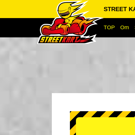
STREET KA
TOP
Om