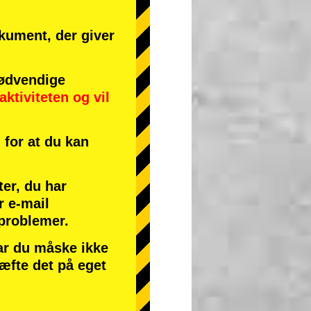
okument, der giver
ødvendige
aktiviteten
og
vil
for at du kan
ter, du har
r e-mail
 problemer.
har du måske ikke
ræfte det på eget