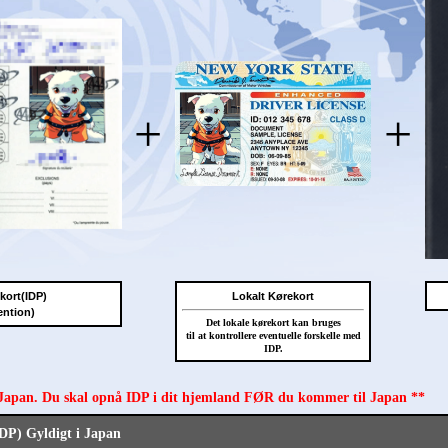
+
+
ekort(IDP)
Lokalt Kørekort
ention)
Det lokale kørekort kan bruges
til at kontrollere eventuelle forskelle med
IDP.
 Japan. Du skal opnå IDP i dit hjemland FØR du kommer til Japan **
IDP) Gyldigt i Japan