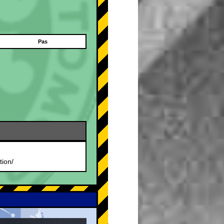
Pas
tion/