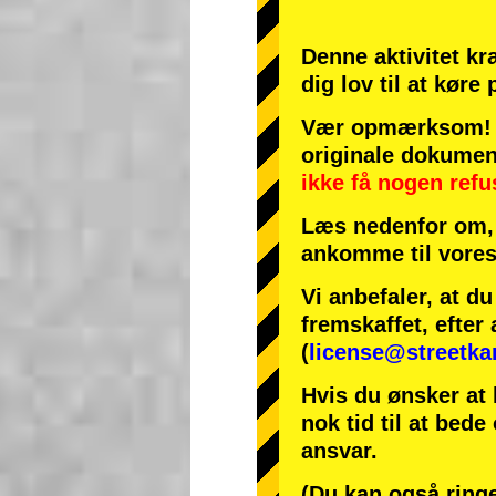
Denne aktivitet kr
dig lov til at køre
Vær opmærksom! H
originale dokumen
ikke få nogen refu
Læs nedenfor om, 
ankomme til vores
Vi anbefaler, at d
fremskaffet, efter 
(
license@streetka
Hvis du ønsker at 
nok tid til at bede
ansvar.
(Du kan også ringe