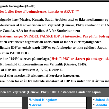
lgende betingelser(①~⑦).
der 1 eller flere af betingelserne, kontakt os AKUT. **
ølgende liste (Mexico, Kuwait, Saudi-Arabien osv.) er ikke medlemmer og 
derskriver af Konventionen om Vejtrafik (Genève, 1949) anerkendt af FN
 Canada, AAA for Australien, AA for Storbritannien)
nisationer sælger SVINDEL FALSKE IDP på internettet. Pas på for bedrag
af en certificeret organisation anerkendt af landet eller myndigheden.
digitale IDP'er, enkelt papir IDP'er og fotokopier er ikke gyldige i Japan.
rm af en PAPIR BOG.
er har "1949" skrevet på omslaget.)
Hvis "1968" er skrevet på omslaget, sk
t i henhold til Konventionen om Vejtrafik (Genève, 1949).
af IDP skal skrives som A, B, C, D eller E.
mpel eller mærke i B sektionen af kørekort kategorien.
e inden for et år fra udstedelsesdatoen af IDP OG inden for et år fra ind
onen om Vejtrafik (Genève, 1949) / IDP Udstedende Lande for Japan
*
United Kingdom
*
United S
*
Greece
*
Canada