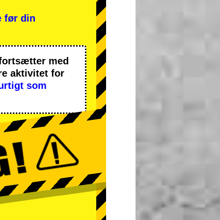
 før din
 fortsætter med
 aktivitet
for
urtigt som