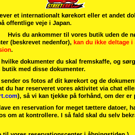
æver et internationalt kørekort eller et andet d
 på offentlige veje i Japan.
vis du ankommer til vores butik uden de n
ter (beskrevet nedenfor),
kan du ikke deltage i 
sion
.
hvilke dokumenter du skal fremskaffe, og sørg 
 butik med disse dokumenter.
u sender os fotos af dit kørekort og de dokumen
at du har reserveret vores aktivitet via chat elle
rt.com
), så vi kan tjekke på forhånd, om der er
lave en reservation for meget tættere datoer, 
 os om at kontrollere. I så fald skal du selv bek
 til vores reservationscenter i åbningstiden.)