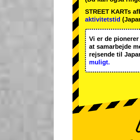
STREET KARTs afbes
aktivitetstid
(Japan
Vi er de
pionerer
at samarbejde 
rejsende til Japa
muligt.