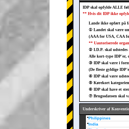
IDP skal opfylde ALLE fø
** Hvis dit IDP ikke opfyl
Lande ikke opført på f
① Landet skal være un
(AAA for USA, CAA for
** Uautoriserede orga
② I.D.P. skal udstedes 
Alle kort-type IDP'er, 
③ IDP skal være i fo
(De fleste gyldige IDP'
④ IDP skal være udsted
⑤ Kørekort kategorien 
⑥ IDP skal have et ste
⑦ Brugssdatoen skal vær
Underskriver af Konventi
*
Philippines
*
India