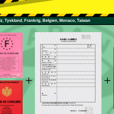
z, Tyskland, Frankrig, Belgien, Monaco, Taiwan
+
+