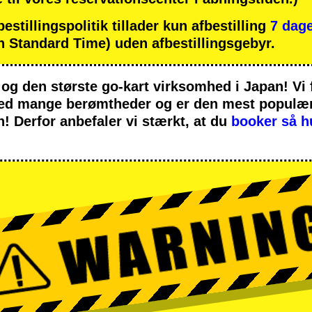
tillingspolitik tillader kun afbestilling
7 dage
 Standard Time) uden afbestillingsgebyr.
og
den største go-kart virksomhed
i Japan! Vi
med
mange berømtheder
og er den
mest populære
n! Derfor anbefaler vi stærkt, at du
booker så h