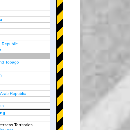
a
 Republic
a
and Tobago
a
n
y
 Arab Republic
n
on
d Arab Emirates
ong
erseas Territories
lynesia