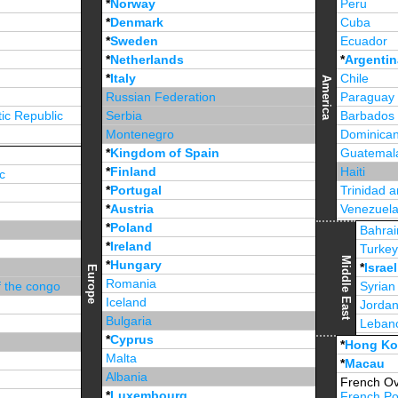
*
Norway
Peru
*
Denmark
Cuba
*
Sweden
Ecuador
*
Netherlands
*
Argentin
*
Italy
Chile
America
Russian Federation
Paraguay
ic Republic
Serbia
Barbados
Montenegro
Dominican
*
Kingdom of Spain
Guatemal
*
Finland
Haiti
c
*
Portugal
Trinidad 
*
Austria
Venezuel
*
Poland
Jamaica
Bahrai
*
Ireland
Turke
Middle East
*
Hungary
*
Israel
Europe
Romania
f the congo
Syrian
Iceland
Jorda
Bulgaria
Leban
*
Cyprus
*
Unite
*
Hong K
Malta
*
Macau
Albania
French Ov
*
Luxembourg
French Po