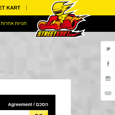
STREET KART א
חנויות אחרות
הסכם / Agreement