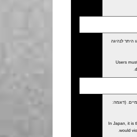
 היתר לנהיגה
Users must 
d
יים. (דוגמה:
In Japan, it is
would viol