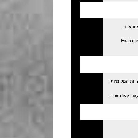
מההפרה.
Each user
יות המקומיות.
The shop may c