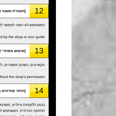
12
[השכרת משנה של קארטים /
המשתמש לא רשאי לאפשר לאף א
d by the shop or tour guide.
13
[שימוש מסחרי / Commercial Use
הקארטים, כשהם מושכרים, לא 
thout the shop's permission.
14
[החזר קארטים במצב מקורי ומיכלי
בנוגע ללקוחות טיולים, משתמש
תחזוקה הכרחית, המשתמש לא ר