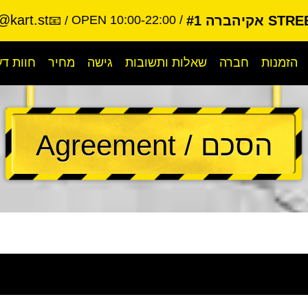
@kart.st
קיהברה #1
OPEN 10:00-22:00
📧
הזמנות
חברה
שאלות ותשובות
גישה
מחיר
חוות ד
הסכם / Agreement