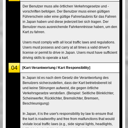
Der Benutzer muss alle örtlichen Verkehrsgesetze und -
vorschriften befolgen. Der Benutzer muss einen gültigen
Führerschein oder eine gültige Fahrerlaubnis für das Fahren
in Japan haben und diese jederzeit bei sich tragen. Der
Benutzer muss ausreichende Fahrkenntnisse haben, um den
Kart zu fahren.
Users must comply with all local traffic laws and regulations.
Users must possess and carry at all times a valid driver's
license or permit to drive in Japan. Users must have sufficient
driving skills to operate a kart.
04
[Kart-Verantwortung / Kart Responsibility]
In Japan ist es nach dem Gesetz die Verantwortung des
Benutzers sicherzustellen, dass der Kart betriebsbereit ist
und keine Störungen aufweist, die gegen örtliche
Verkehrsgesetze verstoßen. (Beispiel: Seitliche Blinklichter,
Scheinwerfer, Rücklichter, Bremslichter, Bremsen,
Beschleunigung)
In Japan, it is the user's responsibility by law to ensure that
the kart is roadworthy and free from malfunctions that would
violate local traffic laws (e.g., side signal lights, headlights,