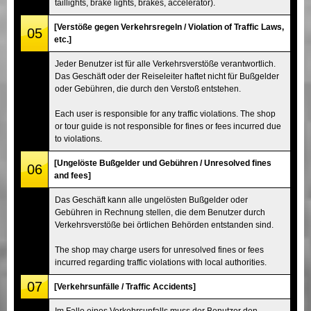
taillights, brake lights, brakes, accelerator).
[Verstöße gegen Verkehrsregeln / Violation of Traffic Laws,
05
etc.]
Jeder Benutzer ist für alle Verkehrsverstöße verantwortlich.
Das Geschäft oder der Reiseleiter haftet nicht für Bußgelder
oder Gebühren, die durch den Verstoß entstehen.
Each user is responsible for any traffic violations. The shop
or tour guide is not responsible for fines or fees incurred due
to violations.
[Ungelöste Bußgelder und Gebühren / Unresolved fines
06
and fees]
Das Geschäft kann alle ungelösten Bußgelder oder
Gebühren in Rechnung stellen, die dem Benutzer durch
Verkehrsverstöße bei örtlichen Behörden entstanden sind.
The shop may charge users for unresolved fines or fees
incurred regarding traffic violations with local authorities.
07
[Verkehrsunfälle / Traffic Accidents]
Im Falle eines Verkehrsunfalls muss der Benutzer den