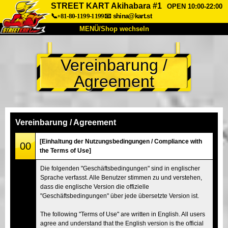
STREET KART Akihabara #1
OPEN 10:00-22:00
📞+81-80-1199-1199
📧
shina@kart.st
MENÜ/Shop wechseln
START
Vereinbarung /
Über uns
Spezifikationen
Preise
Agreement
Anfahrt
Bewertungen
FAQ
Unternehmen
Buchung
Shop wechseln
Vereinbarung / Agreement
Tokio Shinagawa
Tokio Akihabara#1
[Einhaltung der Nutzungsbedingungen / Compliance with
00
the Terms of Use]
Tokio Akihabara#2
Tokio Shibuya
Die folgenden "Geschäftsbedingungen" sind in englischer
Tokio Shibuya Annex
Tokio Bucht
Sprache verfasst. Alle Benutzer stimmen zu und verstehen,
dass die englische Version die offizielle
Tokio Asakusa
Osaka
"Geschäftsbedingungen" über jede übersetzte Version ist.
Okinawa
The following "Terms of Use" are written in English. All users
agree and understand that the English version is the official