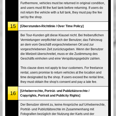
Furthermore, vehicles must be returned in original condition,
and users must fill the fuel tank before returning. If users do
not return the vehicle with a full tank, they must pay the fee
set by the shop.
15
[Überstunden-Richtlinie / Over Time Policy]
Bei Tour-Kunden gilt diese Klausel nicht. Bei freiberuflichen
Vermietungen verpflichtet sich der Benutzer, das Fahrzeug
an dem vom Geschäft vorgeschriebenen Ort und zur
vorgeschriebenen Zeit zurückzugeben. Wenn der Benutzer
die Mietzeit überschreitet, muss er die Zustimmung des
Geschäfts einholen und eine Verspätungsgebühr zahlen.
This clause does not apply to tour customers. For freelance
rental, users promise to return vehicles at the location and
time designated by the shop. If users exceed the rental time,
they must obtain the shop's consent and pay a late fee.
[Urheberrechte, Porträt- und Publizitätsrechte /
16
Copyrights, Portrait and Publicity Rights]
Der Benutzer stimmt zu, keine Ansprüche auf Urheberrechte,
Porträt- und Publizitätsrechte im Zusammenhang mit
Fotografien bezüglich der Nutzung der Karts und der