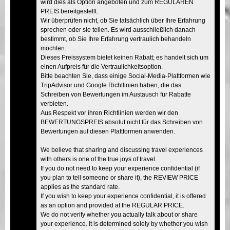
wird dies als Option angeboten und zum REGULÄREN
PREIS bereitgestellt.
Wir überprüfen nicht, ob Sie tatsächlich über Ihre Erfahrung
sprechen oder sie teilen. Es wird ausschließlich danach
bestimmt, ob Sie Ihre Erfahrung vertraulich behandeln
möchten.
Dieses Preissystem bietet keinen Rabatt; es handelt sich um
einen Aufpreis für die Vertraulichkeitsoption.
Bitte beachten Sie, dass einige Social-Media-Plattformen wie
TripAdvisor und Google Richtlinien haben, die das
Schreiben von Bewertungen im Austausch für Rabatte
verbieten.
Aus Respekt vor ihren Richtlinien werden wir den
BEWERTUNGSPREIS absolut nicht für das Schreiben von
Bewertungen auf diesen Plattformen anwenden.
We believe that sharing and discussing travel experiences
with others is one of the true joys of travel.
If you do not need to keep your experience confidential (if
you plan to tell someone or share it), the REVIEW PRICE
applies as the standard rate.
If you wish to keep your experience confidential, it is offered
as an option and provided at the REGULAR PRICE.
We do not verify whether you actually talk about or share
your experience. It is determined solely by whether you wish