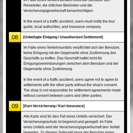
Reiseleiter, die örtlichen Behörden und die
Versicherungsgesellschaft benachrichtigen.
In the event of a traffic accident, users must notify the tour
guide, local authorities, and insurance company.
08
[Unbefugte Einigung / Unauthorized Settlement]
Im Falle eines Verkehrsunfalls verpflichtet sich der Benutzer,
keine Einigung mit der Gegenseite ohne Zustimmung des
Geschäfts zu treffen. Das Geschäft haftet nicht für
Einigungsvereinbarungen zwischen dem Benutzer und der
Gegenseite ohne Zustimmung.
In the event of a traffic accident, users agree not to agree to
settlements with the other party without the shop's consent.
The shop is not responsible for settlement agreements made
without consent between users and other parties.
09
[Kart-Versicherung / Kart Insurance]
Alle Karts sind für den Fall eines Unfalls versichert. Der
Versicherungsschutz ist begrenzt und geregelt. Im Falle
eines Unfalls wird die Versicherungsgesellschaft den Vorfall
bewerten. Zu diesem Zeitpunkt muss der Benutzer einen