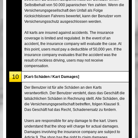
Selbstbehalt von 50.000 japanischen Yen zahlen. Wenn die
Versicherungsgesellschaft den Unfall als Folge
rücksichtslosen Fahrens bewertet, kann der Benutzer vom
Versicherungsschutz ausgeschlossen werden.
All karts are insured against accidents. The insurance
coverage is limited and regulated. In the event of an
accident, the insurance company will evaluate the case. At
this point, users must pay a deductible of 50,000 yen. If the
insurance company evaluates that the accident was the
result of reckless driving, users may not receive
compensation.
10
[Kart-Schäden / Kart Damages]
Der Benutzer ist für alle Schäden an den Karts
verantwortlich. Der Benutzer versteht, dass das Geschäft die
tatsächlichen Schäden in Rechnung stellt. Alle Schäden, die
die Versicherungsgesellschaft betreffen, folgen Klausel 9.
Das Geschäft hat das Recht, Schadenersatz zu fordern.
Users are responsible for any damage to the kart. Users
understand that the shop will charge for actual damages.
Damages involving the insurance company are subject to
Article 9. The shop has the right to claim damages.