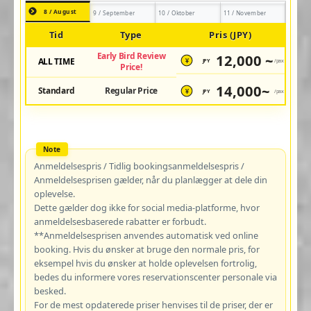
8 / August
9 / September
10 / Oktober
11 / November
Tid
Type
Pris (JPY)
Early Bird Review
12,000 ~
ALL TIME
JPY
/pax
¥
Price!
14,000~
Standard
Regular Price
JPY
/pax
¥
Anmeldelsespris / Tidlig bookingsanmeldelsespris /
Anmeldelsesprisen gælder, når du planlægger at dele din
oplevelse.
Dette gælder dog ikke for social media-platforme, hvor
anmeldelsesbaserede rabatter er forbudt.
**Anmeldelsesprisen anvendes automatisk ved online
booking. Hvis du ønsker at bruge den normale pris, for
eksempel hvis du ønsker at holde oplevelsen fortrolig,
bedes du informere vores reservationscenter personale via
besked.
For de mest opdaterede priser henvises til de priser, der er