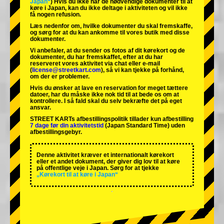
Japan“
) Hvis du ikke har de nødvendige dokumenter til at
køre i Japan, kan du ikke deltage i aktiviteten og vil ikke
få nogen refusion.
Læs nedenfor om, hvilke dokumenter du skal fremskaffe,
og sørg for at du kan ankomme til vores butik med disse
dokumenter.
Vi anbefaler, at du sender os fotos af dit kørekort og de
dokumenter, du har fremskaffet, efter at du har
reserveret vores aktivitet via chat eller e-mail
(
license@streetkart.com
), så vi kan tjekke på forhånd,
om der er problemer.
Hvis du ønsker at lave en reservation for meget tættere
datoer, har du måske ikke nok tid til at bede os om at
kontrollere. I så fald skal du selv bekræfte det på eget
ansvar.
STREET KARTs afbestillingspolitik tillader kun afbestilling
7 dage før din aktivitetstid
(Japan Standard Time) uden
afbestillingsgebyr.
Denne aktivitet kræver et internationalt kørekort
eller et andet dokument, der giver dig lov til at køre
på offentlige veje i Japan. Sørg for at tjekke
„Kørekort til at køre i Japan“