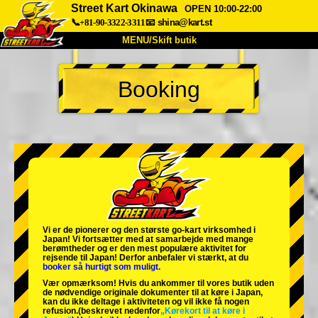
Street Kart Okinawa
OPEN 10:00-22:00
📞+81-90-3322-3311
📧
shina@kart.st
MENU/Skift butik
TOP
Booking
Om
Specifikationer
Pris
Adgang
Stemme
FAQ
Virksomhed
Booking
Skift butik
Tokyo Shinagawa
Tokyo Akihabara#1
Tokyo Akihabara#2
Tokyo Shibuya
Vi er de
pionerer
og
den største go-kart virksomhed
i
Tokyo Shibuya Annex
Tokyo Bay
Japan! Vi fortsætter med at samarbejde med
mange
berømtheder
og er den
mest populære aktivitet
for
rejsende til Japan! Derfor anbefaler vi stærkt, at du
Tokyo Asakusa
Osaka
booker så hurtigt som muligt.
Vær opmærksom! Hvis du ankommer til vores butik uden
Okinawa
de nødvendige originale dokumenter til at køre i Japan,
kan du ikke deltage i aktiviteten og vil ikke få nogen
refusion.
(beskrevet nedenfor
„Kørekort til at køre i