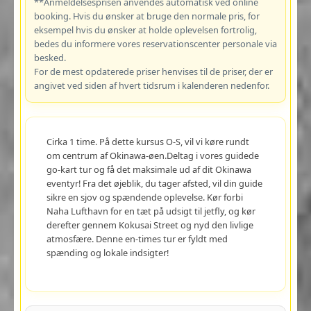
**Anmeldelsesprisen anvendes automatisk ved online
booking. Hvis du ønsker at bruge den normale pris, for
eksempel hvis du ønsker at holde oplevelsen fortrolig,
bedes du informere vores reservationscenter personale via
besked.
For de mest opdaterede priser henvises til de priser, der er
angivet ved siden af hvert tidsrum i kalenderen nedenfor.
Cirka 1 time. På dette kursus O-S, vil vi køre rundt
om centrum af Okinawa-øen.Deltag i vores guidede
go-kart tur og få det maksimale ud af dit Okinawa
eventyr! Fra det øjeblik, du tager afsted, vil din guide
sikre en sjov og spændende oplevelse. Kør forbi
Naha Lufthavn for en tæt på udsigt til jetfly, og kør
derefter gennem Kokusai Street og nyd den livlige
atmosfære. Denne en-times tur er fyldt med
spænding og lokale indsigter!