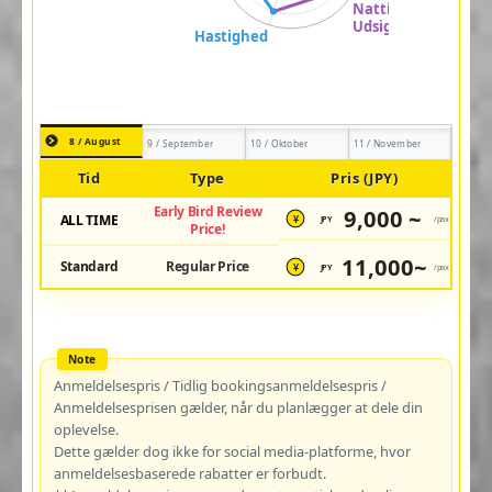
8 / August
9 / September
10 / Oktober
11 / November
Tid
Type
Pris (JPY)
Early Bird Review
9,000 ~
ALL TIME
JPY
/pax
¥
Price!
11,000~
Standard
Regular Price
JPY
/pax
¥
Anmeldelsespris / Tidlig bookingsanmeldelsespris /
Anmeldelsesprisen gælder, når du planlægger at dele din
oplevelse.
Dette gælder dog ikke for social media-platforme, hvor
anmeldelsesbaserede rabatter er forbudt.